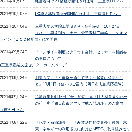
2021年10月07日
経営者向けIoT講座が開催されます（三重県ＨＰへ）
2021年10月07日
DX導入基礎講座が開催されます（三重県ＨＰへ）
2021年10月04日
三重大学大学院工学研究科・研究紹介 10月27日
（水）「専攻別セミナー（分子素材工学編）」をオン
ライン（ＺＯＯＭ配信）にて開催
2021年09月24日
「インボイス制度とクラウド会計」セミナー＆相談会
の開催について
(三重県産業支援センターホームページ)
2021年09月24日
創業カフェ「～事例を通じて学ぶ～起業に必要なこ
と」10月1日（金）のご案内【四日市志創業応援隊】
2021年09月24日
追加募集10月15日（金）締切、高度IT人材育成のため
の第一歩「四日市市アプリ作成入門講座」のご案内
（市のHPへ）
2021年09月22日
「化学・石油部会」、「産業活性化委員会」対象 水
素エネルギーの利用拡大に向けたNEDOの取り組みセミ