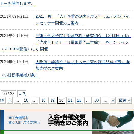
ナーを開催します。
2021年09月21日
2021年度 「人と企業の活力化フォーラム」オンライ
ンセミナー開催のご案内
2021年09月10日
三重大学大学院工学研究科・研究紹介 10月6日（水）
「専攻別セミナー（電気電子工学編）」をオンライン
（ＺＯＯＭ配信）にて 開催
2021年09月01日
大阪商工会議所「買いまっせ！売れ筋商品発掘市」 参
加支援のご案内
（小規模事業者対象）
20 / 38
« 先
頭
«
...
10
...
18
19
20
21
22
...
30
...
»
最後 »