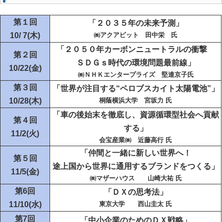
第１回
「２０３５年の未来予測」
10/ 7(木)
㈱アクアビット 田中栄 氏
「２０５０年カーボンニュートラルの衝撃
第２回
ＳＤＧｓ時代の環境問題最前線」
10/22(金)
㈱ＮＨＫエンタープライズ 堅達京子氏
第３回
「世界が注目する“ペロブスカイト太陽電池”」
10/28(木)
桐蔭横浜大学 宮坂力 氏
「車の後始末を徹底し、資源循環型社会へ貢献
第４回
する」
11/2(火)
会宝産業㈱ 近藤高行 氏
「仲間と一緒に新しい世界へ！
第５回
途上国から世界に通用するブランドをつくる」
11/5(金
)
㈱マザーハウス 山崎大祐 氏
第6回
「ＤＸの思考法」
11/10(水)
東京大学 西山圭太 氏
第7回
「中小企業のためのＤＸ戦略」