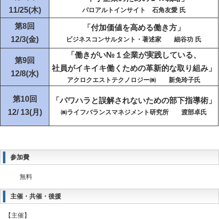
11/25(木)
パロアルトインサイト 石角友愛 氏
第8回
「付加価値を高める働き方」
12/3(金)
ビジネスコンサルタント・著述家 細谷功 氏
「働きがい№１企業が実践している、
第9回
社員がイキイキ働くための革新的な取り組み」
12/8(水)
アクロクエストテクノロジー㈱ 新免玲子氏
第10回
「パワハラと誤解されないための部下指導術」
12/ 13(月)
㈱ライフバランスマネジメント研究所 渡部卓氏
参加費
無料
主催・共催・後援
【主催】