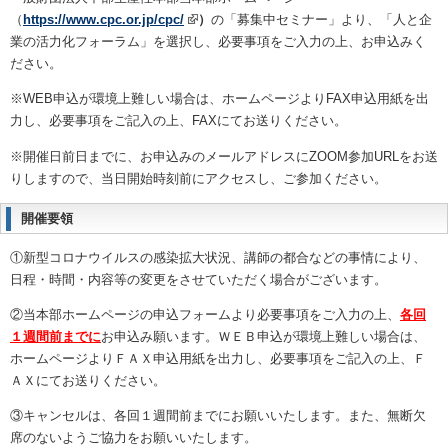
（
https://www.cpc.or.jp/cpc/
）
の「募集中セミナー」より、「人と企
業の活力化フォーラム」を選択し、必要事項をご入力の上、お申込みく
ださい。
※
WEB
申込が環境上難しい場合は、ホームページより
FAX
申込用紙を出
力し、必要事項をご記入の上、
FAX
にてお送りください。
※開催日前日までに、お申込みのメールアドレスに
ZOOM
参加
URL
をお送
りしますので、当日開始時刻前にアクセスし、ご参加ください。
開催要領
①新型コロナウイルスの感染拡大状況、講師の都合などの事情により、
日程・時間・内容等の変更をさせていただく場合がございます。
②当本部ホームページの申込フォームより必要事項をご入力の上、
各回
１週間前までに
お申込み願います。ＷＥＢ申込が環境上難しい場合は、
ホームページよりＦＡＸ申込用紙を出力し、必要事項をご記入の上、Ｆ
ＡＸにてお送りください。
③キャンセルは、各回１週間前までにお願いいたします。また、無断欠
席のないようご協力をお願いいたします。