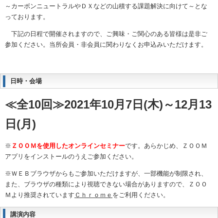
～カーボンニュートラルやＤＸなどの山積する課題解決に向けて～とな
っております。
下記の日程で開催されますので、ご興味・ご関心のある皆様は是非ご
参加ください。当所会員・非会員に関わりなくお申込みいただけます。
日時・会場
≪全10回≫2021年10月7日(木)～12月13
日(月)
※
ＺＯＯＭを使用したオンラインセミナー
です。あらかじめ、ＺＯＯＭ
アプリをインストールのうえご参加ください。
※ＷＥＢブラウザからもご参加いただけますが、一部機能が制限され、
また、ブラウザの種類により視聴できない場合がありますので、ＺＯＯ
Ｍより推奨されています
Ｃｈｒｏｍｅ
をご利用ください。
講演内容