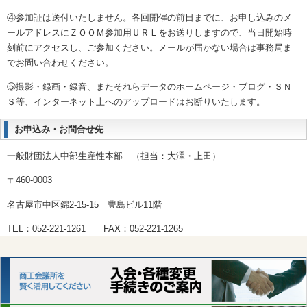
④参加証は送付いたしません。各回開催の前日までに、お申し込みのメ
ールアドレスにＺＯＯＭ参加用ＵＲＬをお送りしますので、当日開始時
刻前にアクセスし、ご参加ください。メールが届かない場合は事務局ま
でお問い合わせください。
⑤撮影・録画・録音、またそれらデータのホームページ・ブログ・ＳＮ
Ｓ等、インターネット上へのアップロードはお断りいたします。
お申込み・お問合せ先
一般財団法人中部生産性本部 （担当：大澤・上田）
〒
460-0003
名古屋市中区錦
2-15-15
豊島ビル
11
階
TEL：
052-221-1261
FAX：
052-221-1265