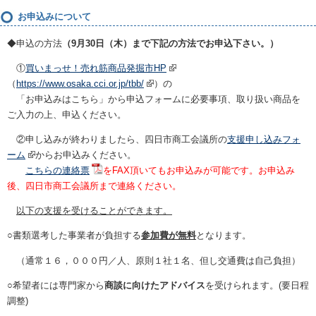
お申込みについて
◆申込の方法
（9月30日（木）まで下記の方法でお申込下さい。）
①
買いまっせ！売れ筋商品発掘市
HP
（
https://www.osaka.cci.or.jp/tbb/
）の
「お申込みはこちら」から申込フォームに必要事項、取り扱い商品を
ご入力の上、申込ください。
②申し込みが終わりましたら、四日市商工会議所の
支援申し込みフォ
ーム
からお申込みください。
こちらの連絡票
をFAX頂いてもお申込みが可能です。お申込み
後、四日市商工会議所まで
連絡ください。
以下の支援を受けることができます。
○書類選考した事業者が負担する
参加費が
無料
となります。
（通常１６，０００円／人、原則１社１名、但し交通費は自己負担）
○希望者には専門家から
商談に向けたアドバイス
を受けられます。(要日程
調整
)