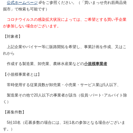
公式ホームページ
をご参照ください。（「買いまっせ売れ筋商品発
掘市」で検索も可能です）
コロナウイルスの感染拡大状況によっては、ご希望とする買い手企業
が参加しない場合がございます。
【対象者】
上記企業やバイヤー等に販路開拓を希望し、事業計画を作成、又はこ
れから
作成する製造業、卸売業、農林水産業などの
小規模事業者
【小規模事業者とは】
常時使用する従業員数が卸売業・小売業・サービス業は
5
人以下、
製造業その他で
20
人以下の事業者が該当（役員･パート･アルバイト除
く）
【募集件数】
5社10名（応募多数の場合には、1社1名の参加となる場合がございま
す。）