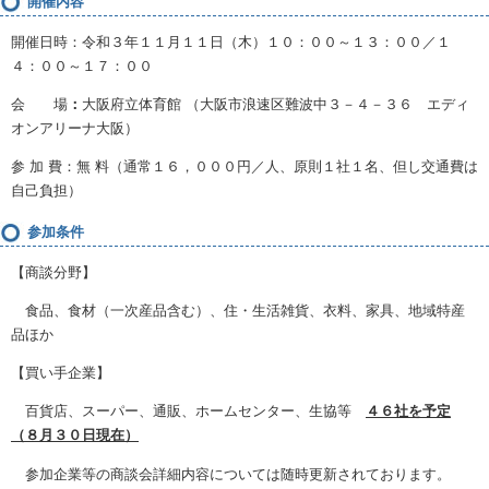
開催内容
開催日時：令和３年１１月１１日（木）１０：００～１３：００／１
４：００～１７：００
会 場
：
大阪府立体育館 （大阪市浪速区難波中３－４－３６ エディ
オンアリーナ大阪）
参 加 費：無 料（通常１６，０００円／人、原則１社１名、但し交通費は
自己負担）
参加条件
【商談分野】
食品、食材（一次産品含む）、住・生活雑貨、衣料、家具、地域特産
品ほか
【買い手企業】
百貨店、スーパー、通販、ホームセンター、生協等
４６社を予定
（８月３０日現在）
参加企業等の商談会詳細内容については随時更新されております。