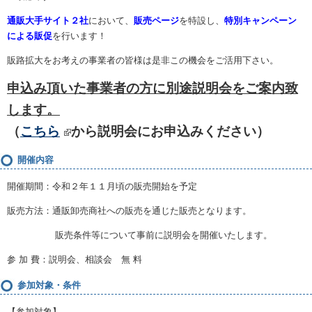
通販大手サイト２社
において、
販売ページ
を特設し、
特別キャンペーン
による販促
を行います！
販路拡大をお考えの事業者の皆様は是非この機会をご活用下さい。
申込み頂いた事業者の方に別途説明会をご案内致
します。
（
こちら
から説明会にお申込みください）
開催内容
開催期間：令和２年１１月頃の販売開始を予定
販売方法：通販卸売商社への販売を通じた販売となります。
販売条件等について事前に説明会を開催いたします。
参 加 費：説明会、相談会 無 料
参加対象・条件
【参加対象】