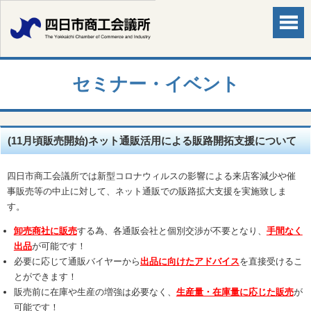
セミナー・イベント
(11月頃販売開始)ネット通販活用による販路開拓支援について
四日市商工会議所では新型コロナウィルスの影響による来店客減少や催
事販売等の中止に対して、ネット通販での販路拡大支援を実施致しま
す。
卸売商社に販売
する為、各通販会社と個別交渉が不要となり、
手間なく
出品
が可能です！
必要に応じて通販バイヤーから
出品に向けたアドバイス
を直接受けるこ
とができます！
販売前に在庫や生産の増強は必要なく、
生産量・在庫量に応じた販売
が
可能です！