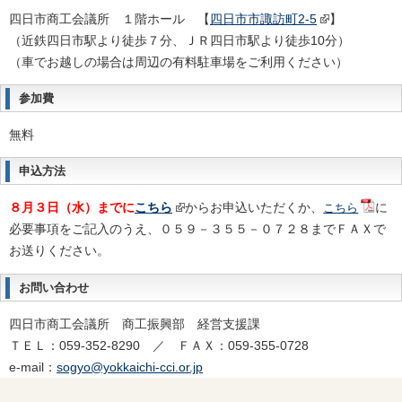
四日市商工会議所 １階ホール 【
四日市市諏訪町2-5
】
（近鉄四日市駅より徒歩７分、ＪＲ四日市駅より徒歩10分）
（車でお越しの場合は周辺の有料駐車場をご利用ください）
参加費
無料
申込方法
８月３日（水）までに
こちら
からお申込いただくか、
に
こちら
必要事項を
ご記入のうえ、０５９－３５５－０７２８までＦＡＸで
お送りください。
お問い合わせ
四日市商工会議所 商工振興部 経営支援課
ＴＥＬ：059-352-8290 ／ ＦＡＸ：059-355-0728
e-mail：
sogyo@yokkaichi-cci.or.jp