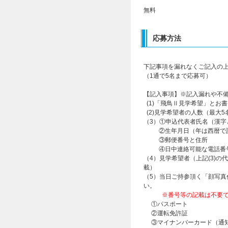
無料
応募方法
下記事項を漏れなくご記入の
（
1通
で5名まで応募可）
【記入事項】※記入漏れや不
(1)「飛鳥Ⅱ見学希望」とお
(2)見学希望者の人数（最大5
（3）①申込代表者氏名（漢字
②生年月日（年は西暦で
③郵便番号と住所
④日中連絡可能な電話番
（4）見学希望者（上記(3)
載）
（5）当日ご持参頂く「顔写真
い。
※番号等の記載は不要
①パスポート
②運転免許証
③マイナンバーカード（通知