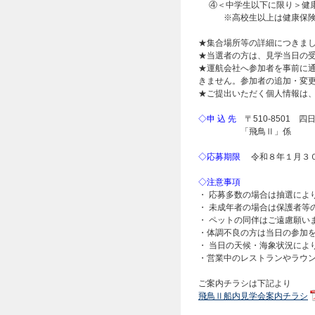
④＜中学生以下に限り＞健康
※高校生以上は健康保険資
★集合場所等の詳細につきま
★当選者の方は、見学当日の受
★運航会社へ参加者を事前に
きません。参加者の追加・変
★ご提出いただく個人情報は
◇申 込 先
〒510-8501 
「飛鳥Ⅱ」係
◇応募期限
令和８年１月３０
◇注意事項
・ 応募多数の場合は抽選によ
・ 未成年者の場合は保護者等
・ ペットの同伴はご遠慮願い
・体調不良の方は当日の参加
・ 当日の天候・海象状況によ
・営業中のレストランやラウ
ご案内チラシは下記より
飛鳥Ⅱ船内見学会案内チラシ