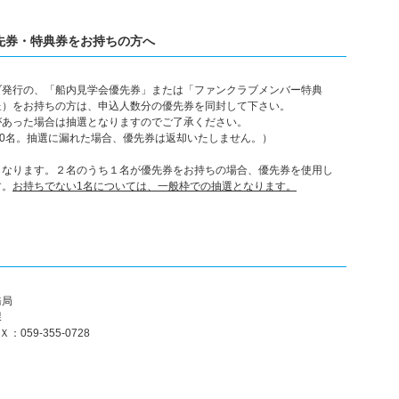
先券・特典券をお持ちの方へ
ブ発行の、「船内見学会優先券」または「ファンクラブメンバー特典
呈）をお持ちの方は、申込人数分の優先券を同封して下さい。
があった場合は抽選となりますのでご了承ください。
50名。抽選に漏れた場合、優先券は返却いたしません。）
となります。２名のうち１名が優先券をお持ちの場合、優先券を使用し
す。
お持ちでない1名については、一般枠での抽選となります。
務局
振興課
：059-355-0728