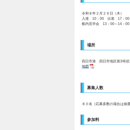
令和８年２
月２６日（木）
入港 10：
00
出港
17
：
00
船内見学会
13
：0
0
～
14
：0
0
場所
四日市港 四日市地区第3埠頭
地図
募集人数
８０名（応募多数の場合は抽
参加料