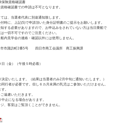
保険資格確認書
格確認書での申請は不可となります。
しては、当選者代表に別途通知致します。
付時に、上記(5)で申請頂いた身分証明書のご提示をお願いします。
通知する必要がありますので、お申込みをされていない方は当日乗船で
更は一切不可ですのでご注意ください。
、船内見学会の連絡・確認以外には使用しません。
四日市市諏訪町2番5号 四日市商工会議所 商工振興課
日（金）（午後５時必着）
り決定いたします。（結果は当選者のみ2月中旬に通知いたします。）
の同行者が必要です。但し６カ月未満の乳児はご参加いただけません。
ます。
をご遠慮いただきます。
り中止になる場合があります。
ンジ、客室はご覧頂くことができません。