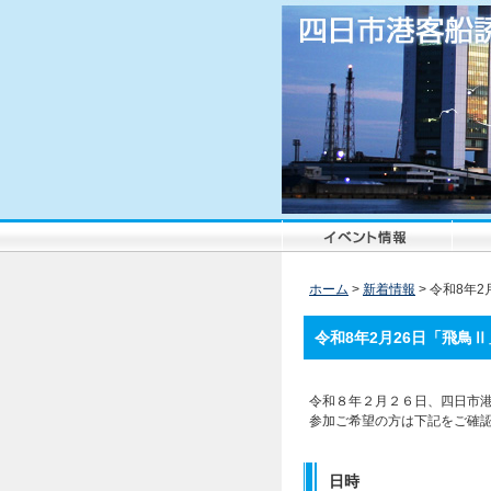
ホーム
>
新着情報
>
令和8年2
令和8年2月26日「飛鳥
令和８年２月２６日、四日市
参加ご希望の方は下記をご確
日時