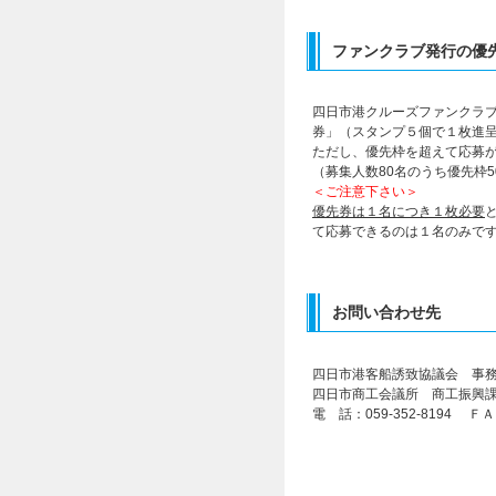
ファンクラブ発行の優
四日市港クルーズファンクラ
券」（スタンプ５個で１枚進
ただし、優先枠を超えて応募
（募集人数80名のうち優先枠
＜ご注意下さい＞
優先券は１名につき１枚必要
て応募できるのは１名のみで
お問い合わせ先
四日市港客船誘致協議会 事
四日市商工会議所 商工
電 話：059-352-8194 ＦＡＸ