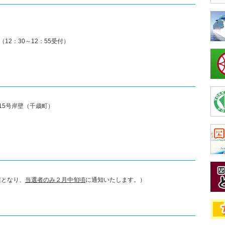
（
12
：3
0～12：55
受付）
15号岸壁（千歳町）
選となり、
当選者のみ２月中旬頃
に通知いたします。）