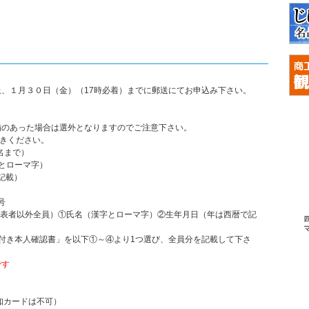
上、１月３０日（金）（
17
時必着）までに郵送にてお申込み下さい。
備のあった場合は選外となりますのでご注意下さい。
書きください。
名まで）
とローマ字）
記載）
号
の代表者以外全員）①氏名（漢字とローマ字）②生年月日（年は西暦で記
付き本人確認書」を以下①～④より1つ選び、全員分を記載して下さ
です
カードは不可）