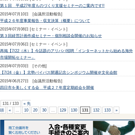
第１回 平成27年度ものづくり支援セミナーのご案内です!!
2015年07月10日 [会議所活動報告]
平成２６年度事業報告・収支決算（概要）について
2015年07月08日 [セミナー・イベント]
第３回経営計画作成セミナー・個別相談会開催のお知らせ
2015年07月06日 [セミナー・イベント]
再掲【7/22（水）】今話題のアリババ招聘「インターネットから始める海外
市場開拓セミナー」
2015年07月03日 [その他]
【7/24（金）】北勢バイパス開通記念シンポジウム開催＠文化会館
2015年06月27日 [会議所活動報告]
四日市を美しくする会 平成２７年度定期総会を開催
131 / 133
« 先
頭
«
...
10
20
30
...
129
130
131
132
133
»