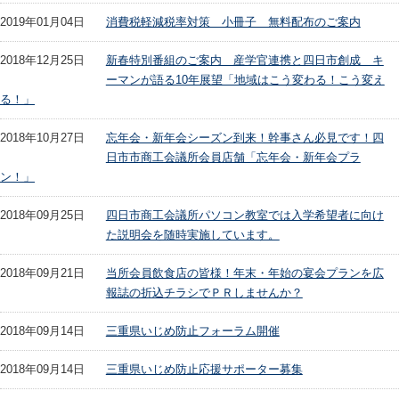
2019年01月04日
消費税軽減税率対策 小冊子 無料配布のご案内
2018年12月25日
新春特別番組のご案内 産学官連携と四日市創成 キ
ーマンが語る10年展望「地域はこう変わる！こう変え
る！」
2018年10月27日
忘年会・新年会シーズン到来！幹事さん必見です！四
日市市商工会議所会員店舗「忘年会・新年会プラ
ン！」
2018年09月25日
四日市商工会議所パソコン教室では入学希望者に向け
た説明会を随時実施しています。
2018年09月21日
当所会員飲食店の皆様！年末・年始の宴会プランを広
報誌の折込チラシでＰＲしませんか？
2018年09月14日
三重県いじめ防止フォーラム開催
2018年09月14日
三重県いじめ防止応援サポーター募集